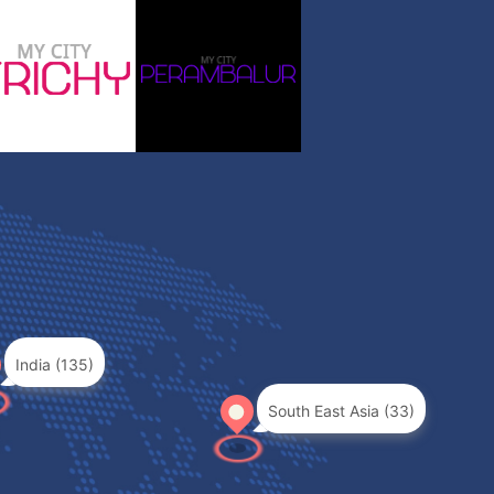
India (135)
South East Asia (33)